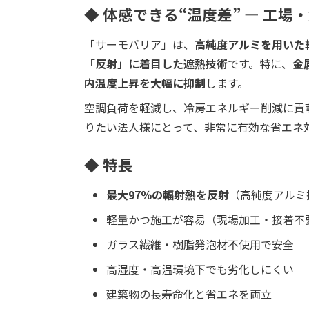
◆ 体感できる“温度差” ― 工
「サーモバリア」は、
高純度アルミを用いた
「反射」に着目した遮熱技術
です。特に、
金
内温度上昇を大幅に抑制
します。
空調負荷を軽減し、冷房エネルギー削減に貢
りたい法人様にとって、非常に有効な省エネ
◆ 特長
最大97％の輻射熱を反射
（高純度アルミ
軽量かつ施工が容易（現場加工・接着不
ガラス繊維・樹脂発泡材不使用で安全
高湿度・高温環境下でも劣化しにくい
建築物の長寿命化と省エネを両立