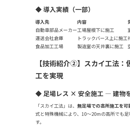
◆ 導入実績（一部）
導入先
内容
自動車部品メーカー
工場屋根下に施工
運送会社倉庫
トラックバース上に施工
食品加工工場
製造室の天井裏に施工
【技術紹介②】スカイ工法：
工を実現
◆ 足場レス × 安全施工 ― 建
「スカイ工法」は、
無足場での高所施工を可
式と特殊機械により、10～20mの高所でも
す。