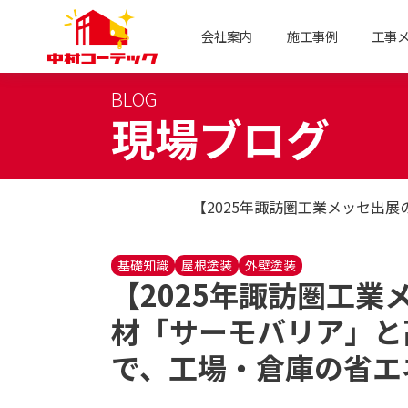
会社案内
施工事例
工事
BLOG
現場ブログ
【2025年諏訪圏工業メッセ出
基礎知識
屋根塗装
外壁塗装
【2025年諏訪圏工
材「サーモバリア」と
で、工場・倉庫の省エ