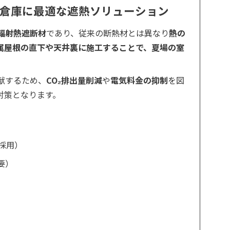
場・倉庫に最適な遮熱ソリューション
輻射熱遮断材
であり、従来の断熱材とは異なり
熱の
属屋根の直下や天井裏に施工することで、夏場の室
献するため、
CO₂排出量削減
や
電気料金の抑制
を図
対策となります。
採用）
要）