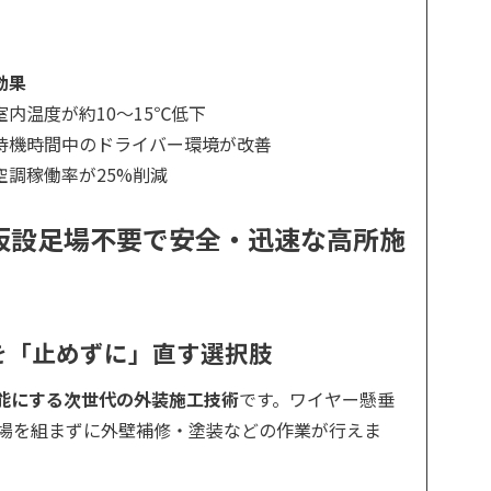
効果
室内温度が約10〜15℃低下
待機時間中のドライバー環境が改善
空調稼働率が25%削減
仮設足場不要で安全・迅速な高所施
物を「止めずに」直す選択肢
能にする次世代の外装施工技術
です。ワイヤー懸垂
足場を組まずに外壁補修・塗装などの作業が行えま