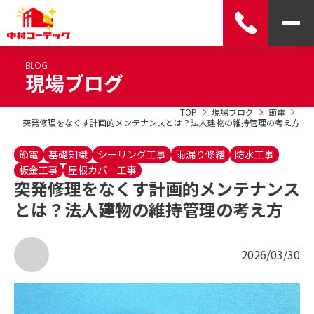
BLOG
現場ブログ
TOP
現場ブログ
節電
突発修理をなくす計画的メンテナンスとは？法人建物の維持管理の考え方
節電
基礎知識
シーリング工事
雨漏り修繕
防水工事
板金工事
屋根カバー工事
突発修理をなくす計画的メンテナンス
とは？法人建物の維持管理の考え方
2026/03/30