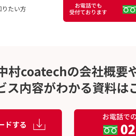
お電話でも
く知りたい方
受付ております
中村coatechの会社概要
ビス内容が
わかる資料は
お電話で
ードする
02