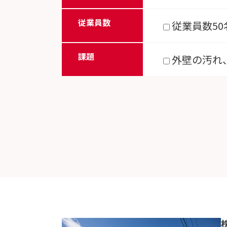
従業員数
従業員数50
課題
外壁の汚れ