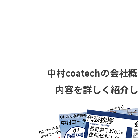
中村coatechの
会社概
内容を
詳しく紹介