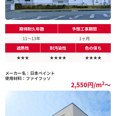
期待耐久年数
予想工事期間
11〜13年
1ヶ月
遮熱性
耐汚染性
色の保ち
★★★
★★★★
★★★★
メーカー名：日本ペイント
使用材料：ファイフッソ
2
2,550円/m
〜