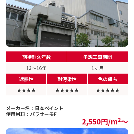
期待耐久年数
予想工事期間
13〜16年
1ヶ月
遮熱性
耐汚染性
色の保ち
★★★★
★★★★★
★★★★★
メーカー名：日本ペイント
使用材料：パラサーモF
2
2,550円/m
〜