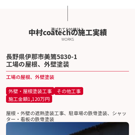
選ばれて500棟以上
中村coatechの施工実績
WORKS
長野県伊那市美篶5830-1
工場の屋根、外壁塗装
工場の屋根、外壁塗装
外壁・屋根塗装工事
その他工事
施工金額1,120万円
屋根・外壁の遮熱塗装工事、駐車場の鉄骨塗装、シャッ
ター・看板の鉄骨塗装