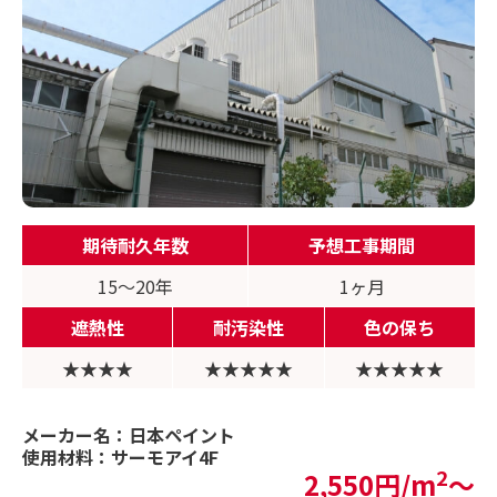
期待耐久年数
予想工事期間
15〜20年
1ヶ月
遮熱性
耐汚染性
色の保ち
★★★★
★★★★★
★★★★★
メーカー名：日本ペイント
使用材料：サーモアイ4F
2
2,550円/m
〜