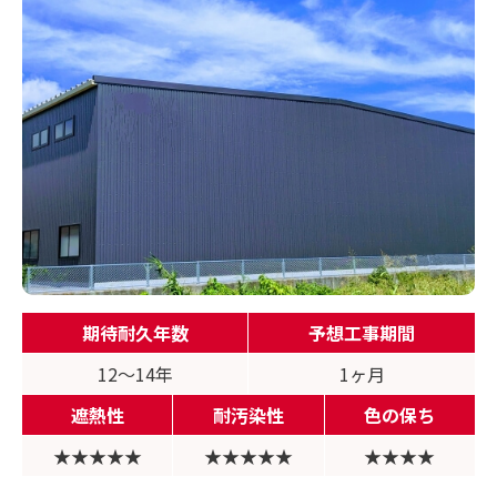
期待耐久年数
予想工事期間
12〜14年
1ヶ月
遮熱性
耐汚染性
色の保ち
★★★★★
★★★★★
★★★★