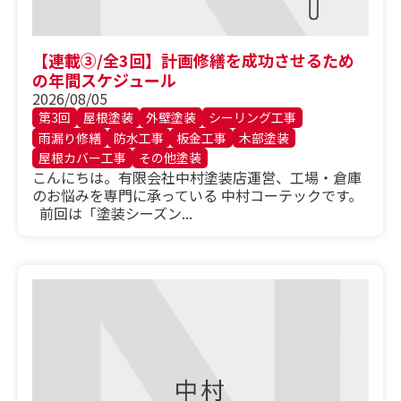
【連載③/全3回】計画修繕を成功させるため
の年間スケジュール
2026/08/05
第3回
屋根塗装
外壁塗装
シーリング工事
雨漏り修繕
防水工事
板金工事
木部塗装
屋根カバー工事
その他塗装
こんにちは。有限会社中村塗装店運営、工場・倉庫
のお悩みを専門に承っている 中村コーテックです。
前回は「塗装シーズン...