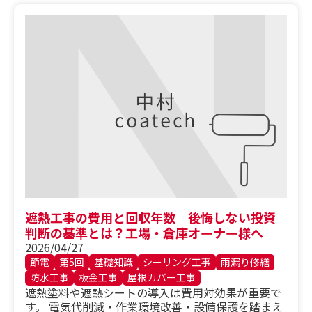
遮熱工事の費用と回収年数｜後悔しない投資
判断の基準とは？工場・倉庫オーナー様へ
2026/04/27
節電
第5回
基礎知識
シーリング工事
雨漏り修繕
防水工事
板金工事
屋根カバー工事
遮熱塗料や遮熱シートの導入は費用対効果が重要で
す。 電気代削減・作業環境改善・設備保護を踏まえ