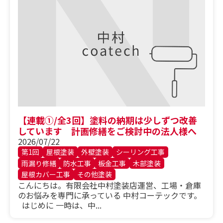
【連載①/全3回】塗料の納期は少しずつ改善
しています 計画修繕をご検討中の法人様へ
2026/07/22
第1回
屋根塗装
外壁塗装
シーリング工事
雨漏り修繕
防水工事
板金工事
木部塗装
屋根カバー工事
その他塗装
こんにちは。有限会社中村塗装店運営、工場・倉庫
のお悩みを専門に承っている 中村コーテックです。
はじめに 一時は、中...