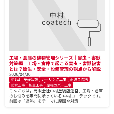
工場・倉庫の建物管理シリーズ｜害虫・害獣
対策編 工場・倉庫で起こる害虫・害獣被害
とは？衛生・安全・設備管理の観点から解説
2026/04/30
第1回
基礎知識
シーリング工事
雨漏り修繕
防水工事
板金工事
屋根カバー工事
こんにちは。有限会社中村塗装店運営、工場・倉庫
のお悩みを専門に承っている 中村コーテックです。
前回は「遮熱」をテーマに原因や対策...