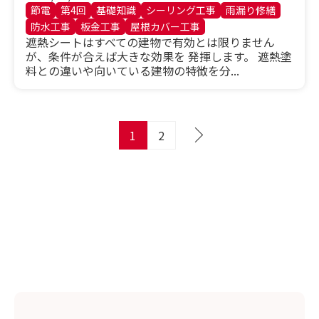
節電
第4回
基礎知識
シーリング工事
雨漏り修繕
防水工事
板金工事
屋根カバー工事
遮熱シートはすべての建物で有効とは限りません
が、条件が合えば大きな効果を 発揮します。 遮熱塗
料との違いや向いている建物の特徴を分...
投
1
2
稿
の
ペ
ー
ジ
送
り