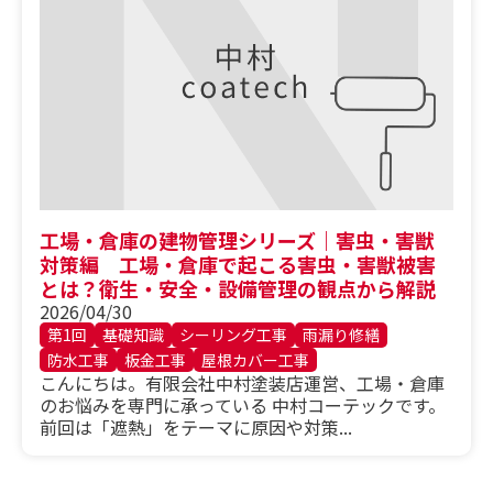
工場・倉庫の建物管理シリーズ｜害虫・害獣
対策編 工場・倉庫で起こる害虫・害獣被害
とは？衛生・安全・設備管理の観点から解説
2026/04/30
第1回
基礎知識
シーリング工事
雨漏り修繕
防水工事
板金工事
屋根カバー工事
こんにちは。有限会社中村塗装店運営、工場・倉庫
のお悩みを専門に承っている 中村コーテックです。
前回は「遮熱」をテーマに原因や対策...