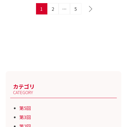
投
1
2
…
5
稿
の
ペ
ー
ジ
送
り
カテゴリ
CATEGORY
第5回
第3回
第2回